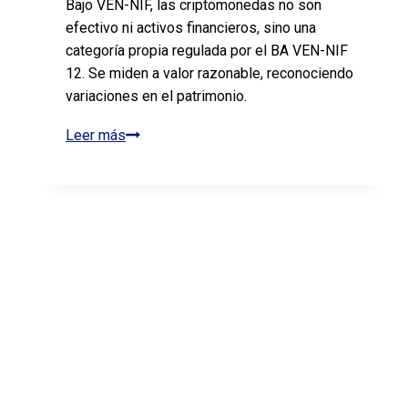
Bajo VEN-NIF, las criptomonedas no son
la
efectivo ni activos financieros, sino una
Contribución
categoría propia regulada por el BA VEN-NIF
Especial
12. Se miden a valor razonable, reconociendo
para
variaciones en el patrimonio.
la
Leer más
Algunas
Protección
bases
de
para
las
la
Pensiones
contabilización
2026
de
criptomonedas