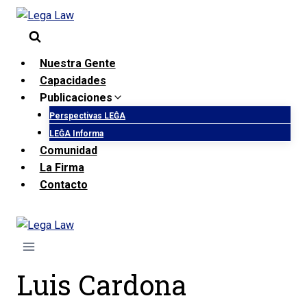
Saltar
al
contenido
Nuestra Gente
Capacidades
Publicaciones
Perspectivas LEĜA
LEĜA Informa
Comunidad
La Firma
Contacto
Luis Cardona