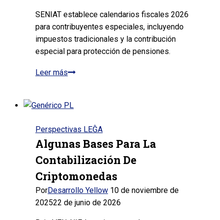
SENIAT establece calendarios fiscales 2026
para contribuyentes especiales, incluyendo
impuestos tradicionales y la contribución
especial para protección de pensiones.
Leer más
Calendario
Sujetos
Pasivos
Especiales
(SPE)
Perspectivas LEĜA
y
Algunas Bases Para La
agentes
Contabilización De
de
retención,
Criptomonedas
y
Por
Desarrollo Yellow
10 de noviembre de
de
2025
22 de junio de 2026
pago
de