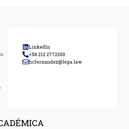
LinkedIn
+58 212 2772200
Su
hcfernandez@lega.law
y
CADÉMICA