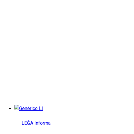
Día: 26 de enero de
2026
LEĜA Informa