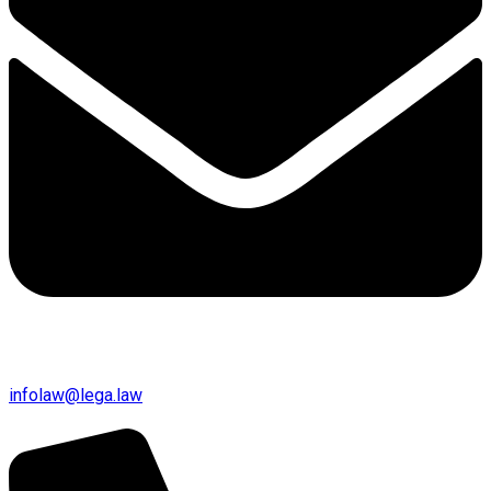
infolaw@lega.law