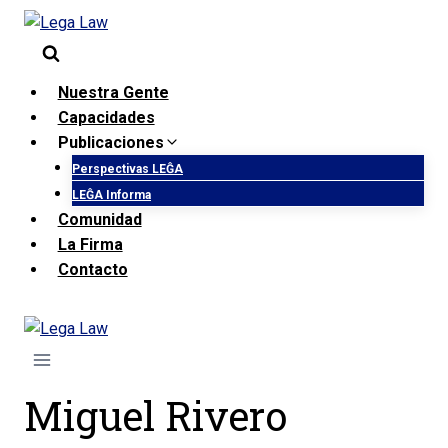
Saltar
al
contenido
Nuestra Gente
Capacidades
Publicaciones
Perspectivas LEĜA
LEĜA Informa
Comunidad
La Firma
Contacto
Miguel Rivero