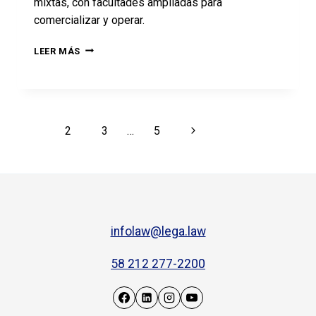
mixtas, con facultades ampliadas para
comercializar y operar.
LEER MÁS
1
2
3
…
5
infolaw@lega.law
58 212 277-2200