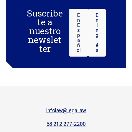
Suscríbe
E
E
te a
N
N
E
I
nuestro
S
N
P
G
newslet
A
L
Ñ
É
ter
Ol
S
infolaw@lega.law
58 212 277-2200