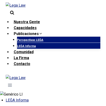
Saltar
al
contenido
Nuestra Gente
Capacidades
Publicaciones
Perspectivas LEĜA
LEĜA Informa
Comunidad
La Firma
Contacto
LEĜA Informa