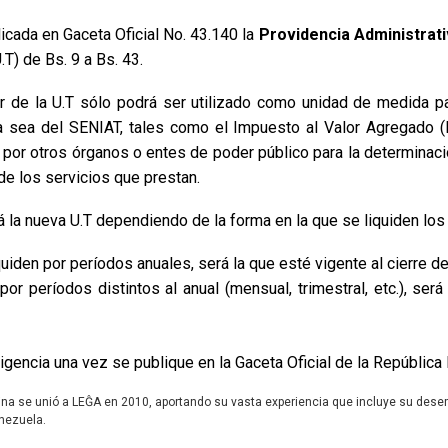
icada en Gaceta Oficial No. 43.140 la
Providencia Administrati
U.T) de Bs. 9 a Bs. 43.
r de la U.T sólo podrá ser utilizado como unidad de medida p
a sea del SENIAT, tales como el Impuesto al Valor Agregado (I
a por otros órganos o entes de poder público para la determinaci
e los servicios que prestan.
la nueva U.T dependiendo de la forma en la que se liquiden los 
uiden por períodos anuales, será la que esté vigente al cierre del
por períodos distintos al anual (mensual, trimestral, etc.), será
vigencia una vez se publique en la Gaceta Oficial de la República
lina se unió a LEĜA en 2010, aportando su vasta experiencia que incluye su dese
enezuela.