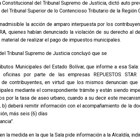
 Constitucional del Tribunal Supremo de Justicia, dictó auto pre
 del Tribunal Superior de lo Contencioso Tributario de la Región 
 inadmisible la acción de amparo interpuesta por los contrib
ienes habían denunciado la violación de su derecho al debi
n material de realizar el pago de impuestos municipales.
 del Tribunal Supremo de Justicia concluyó que se
utos Municipales del Estado Bolívar, que informe a esa Sala: a
 sus oficinas por parte de las empresas REPUESTOS ST
contribuyentes, en virtud que los mismos denuncian que in
ipales mediante el correspondiente trámite y están siendo imped
os por la tasa de aseo urbano, cuando a su decir este mecanis
to, b) deberá remitir información con el acompañamiento de la d
ción, más seis (6) días
ancia”.
n la medida en la que la Sala pide información a la Alcaldía, indi