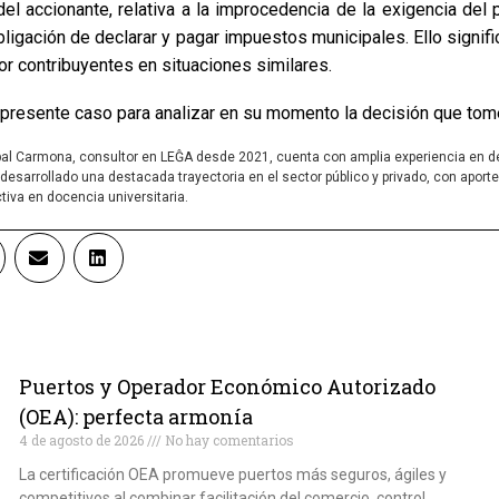
del accionante, relativa a la improcedencia de la exigencia de
bligación de declarar y pagar impuestos municipales. Ello signif
or contribuyentes en situaciones similares.
resente caso para analizar en su momento la decisión que tome
bal Carmona, consultor en LEĜA desde 2021, cuenta con amplia experiencia en dere
 desarrollado una destacada trayectoria en el sector público y privado, con apo
ctiva en docencia universitaria.
Puertos y Operador Económico Autorizado
(OEA): perfecta armonía
4 de agosto de 2026
No hay comentarios
La certificación OEA promueve puertos más seguros, ágiles y
competitivos al combinar facilitación del comercio, control