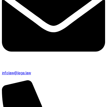
infolaw@lega.law