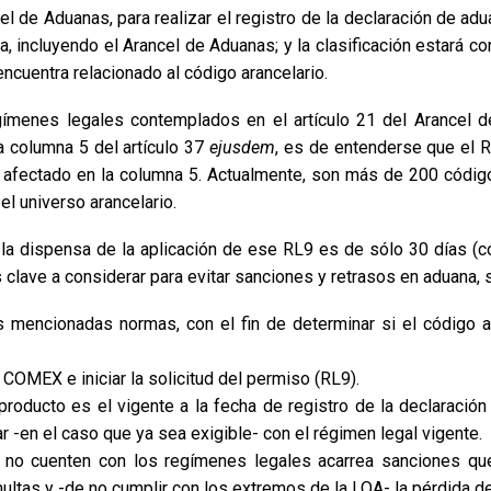
el de Aduanas, para realizar el registro de la declaración de adua
, incluyendo el Arancel de Aduanas; y la clasificación estará co
 encuentra relacionado al código arancelario.
gímenes legales contemplados en el artículo 21 del Arancel 
a columna 5 del artículo 37
ejusdem
, es de entenderse que el R
 afectado en la columna 5. Actualmente, son más de 200 códigos
el universo arancelario.
 la dispensa de la aplicación de ese RL9 es de sólo 30 días (c
 clave a considerar para evitar sanciones y retrasos en aduana, 
s mencionadas normas, con el fin de determinar si el código a
COMEX e iniciar la solicitud del permiso (RL9).
n producto es el vigente a la fecha de registro de la declaraci
-en el caso que ya sea exigible- con el régimen legal vigente.
 no cuenten con los regímenes legales acarrea sanciones que
ltas y -de no cumplir con los extremos de la LOA- la pérdida de