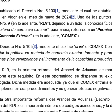
RO. 9
ublicado el Decreto Nro. 5.103
[1]
, mediante el cual se establ
ró en vigor en el mes de mayo de 2024
[2]
. Uno de los puntos
o. 9 (en lo adelante, “
RL9
”), dejando a un lado la conocida “
Lic
teria de comercio exterior
”; para ahora, referirse a un “
Permiso
omercio Exterior
’
” (en lo adelante, “
COMEX
”).
 Decreto Nro. 5.105
[3]
, mediante el cual se “
crea
” el COMEX. Conf
ar la política en materia de comercio exterior, fomento y pro
anas y los venezolanos y el incremento de la capacidad productiv
o RL9, en la primera reforma del Arancel de Aduanas se modi
orar este requisito. En esta oportunidad se dispensa su exi
rrogada. Dicha medida era adecuada, ya que el COMEX entraría e
implementar sus procedimientos y no generar efectos negativos 
da otra importante reforma del Arancel de Aduanas (Decreto 
ión del RL9 a un importante número de códigos arancelarios, y la 
 desde la entrada en vigor de este Decreto de reforma.