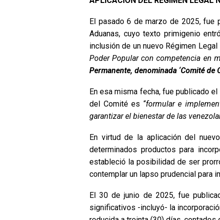
APLICACIÓN DEL RÉGIMEN LEGAL N
El pasado 6 de marzo de 2025, fue p
Aduanas, cuyo texto primigenio ent
inclusión de un nuevo Régimen Legal Nr
Poder Popular con competencia en ma
Permanente, denominada ‘Comité de C
En esa misma fecha, fue publicado el
del Comité es “
formular e implement
garantizar el bienestar de las venezol
En virtud de la aplicación del nuev
determinados productos para incorp
estableció la posibilidad de ser pro
contemplar un lapso prudencial para 
El 30 de junio de 2025, fue publica
significativos -incluyó- la incorporac
reducida a treinta (30) días, contados