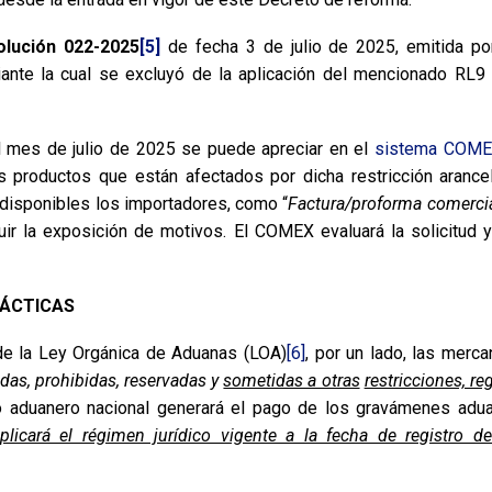
olución 022-2025
[5]
de fecha 3 de julio de 2025, emitida po
nte la cual se excluyó de la aplicación del mencionado RL9 
 mes de julio de 2025 se puede apreciar en el
sistema COM
 productos que están afectados por dicha restricción arancel
disponibles los importadores, como “
Factura/proforma comercia
luir la exposición de motivos. El COMEX evaluará la solicitu
RÁCTICAS
de la Ley Orgánica de Aduanas (LOA)
[6]
, por un lado, las merc
das, prohibidas, reservadas y
sometidas a otras
restricciones, re
rio aduanero nacional generará el pago de los gravámenes adu
plicará el régimen jurídico vigente a la fecha de registro 