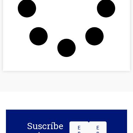
Suscríbe
E
E
N
N