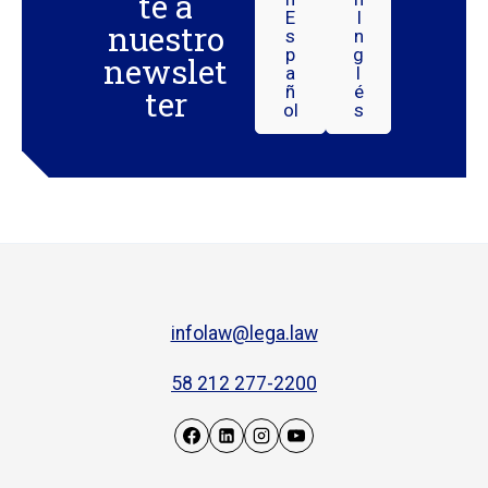
te a
E
I
nuestro
S
N
P
G
newslet
A
L
Ñ
É
ter
Ol
S
infolaw@lega.law
58 212 277-2200