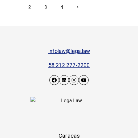
1
2
3
4
infolaw@lega.law
58 212 277-2200
Caracas