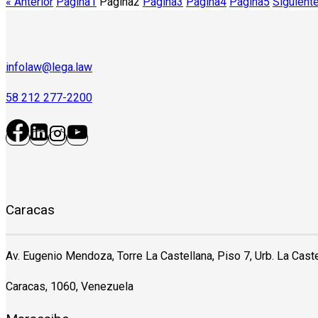
« Anterior
Página
1
Página
2
Página
3
Página
4
Página
5
Siguiente
infolaw@lega.law
58 212 277-2200
Caracas
Av. Eugenio Mendoza, Torre La Castellana, Piso 7, Urb. La Caste
Caracas, 1060, Venezuela