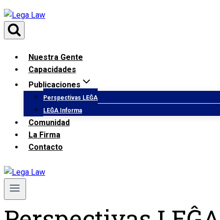
Saltar
al
contenido
Nuestra Gente
Capacidades
Publicaciones
Perspectivas LEĜA
LEĜA Informa
Comunidad
La Firma
Contacto
Perspectivas LEĜ