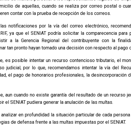
micilio de aquellas, cuando se realiza por correo postal o cua
ieren contar con la prueba de recepción de los correos.
las notificaciones por la vía del correo electrónico, recome
IF, ya que el SENIAT podría solicitar la comparecencia para pr
stir a la Gerencia Regional del contribuyente con la final
mar tan pronto hayan tomado una decisión con respecto al pago o
te, es posible intentar un recurso contencioso tributario, el m
rso judicial, por lo que, recomendamos intentar la vía del Rec
dad, el pago de honorarios profesionales, la desincorporación de
e, aun cuando no existe garantía del resultado de un recurso j
r el SENIAT pudiera generar la anulación de las multas.
nalizar en profundidad la situación particular de cada persona 
gias de defensa frente a las multas impuestas por el SENIAT.