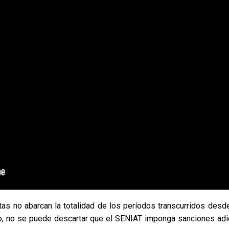
as no abarcan la totalidad de los períodos transcurridos desde
nto, no se puede descartar que el SENIAT imponga sanciones adi