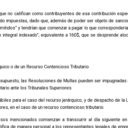
que no califican como contribuyentes de esa contribución espec
ido impuestas, dado que, además de poder ser objeto de sancion
mitidos” y tendrían que comenzar a pagar lo que correspondería
o integral indexado”, equivalente a 160$, que se desprende alo
uico o de un Recurso Contencioso Tributario
o supuesto, las Resoluciones de Multas pueden ser impugnadas m
tario ante los Tribunales Superiores.
hábiles para el caso del recurso jerárquico, y de despacho de la
es, en el caso de un recurso contencioso tributario.
rsos mencionados comienzan a transcurrir al día siguiente en
otifica de manera personal a los representantes legales de em