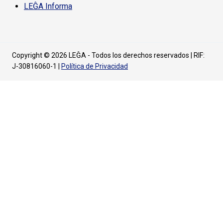
LEĜA Informa
Copyright © 2026 LEĜA - Todos los derechos reservados | RIF:
J-30816060-1 |
Política de Privacidad
Utilizamos cookies para ofrecerte la mejor experiencia en
nuestra web.
Puedes aprender más sobre qué cookies utilizamos o
ajustes
cambiarlas en los
.
Aceptar
Rechazar
Ajustes de cookies
Nuestra gente
Capacidades