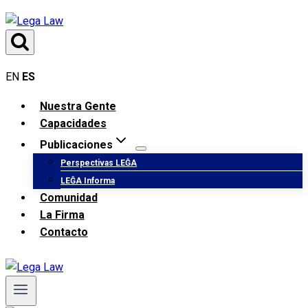
Saltar
al
contenido
EN
ES
Nuestra Gente
Capacidades
Publicaciones
Perspectivas LEĜA
LEĜA Informa
Comunidad
La Firma
Contacto