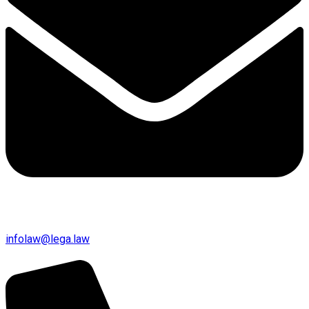
infolaw@lega.law