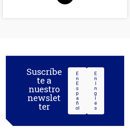
Suscríbe
E
E
te a
N
N
E
I
nuestro
S
N
P
G
newslet
A
L
Ñ
É
ter
Ol
S