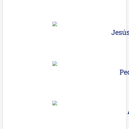
Jesús
Pe