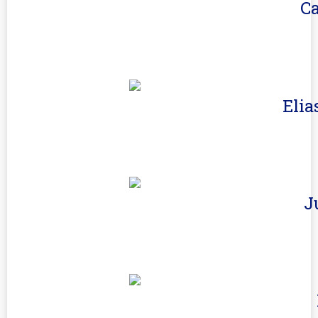
Ca
Elia
J