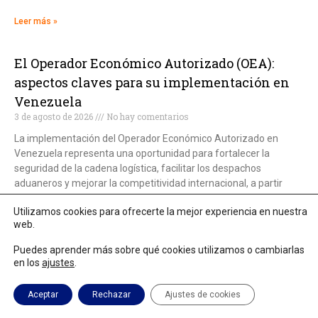
Leer más »
El Operador Económico Autorizado (OEA):
aspectos claves para su implementación en
Venezuela
3 de agosto de 2026
No hay comentarios
La implementación del Operador Económico Autorizado en
Venezuela representa una oportunidad para fortalecer la
seguridad de la cadena logística, facilitar los despachos
aduaneros y mejorar la competitividad internacional, a partir
Utilizamos cookies para ofrecerte la mejor experiencia en nuestra
Leer más »
web.
Puedes aprender más sobre qué cookies utilizamos o cambiarlas
Suspensión temporal de exportación de
en los
ajustes
.
materiales e insumos para la construcción
3 de agosto de 2026
No hay comentarios
Aceptar
Rechazar
Ajustes de cookies
La suspensión temporal de exportación de materiales e insumos