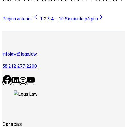
Página anterior
1
2
3
4
…
10
Siguiente página
infolaw@lega.law
58 212 277-2200
Caracas